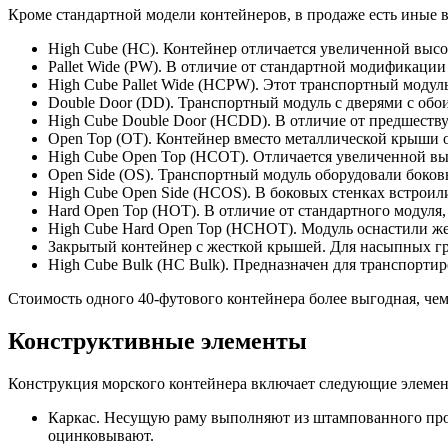
Кроме стандартной модели контейнеров, в продаже есть ины
High Cube (HC). Контейнер отличается увеличенной выс
Pallet Wide (PW). В отличие от стандартной модификаци
High Cube Pallet Wide (HCPW). Этот транспортный моду
Double Door (DD). Транспортный модуль с дверями с обои
High Cube Double Door (HCDD). В отличие от предшеству
Open Top (OT). Контейнер вместо металлической крыши 
High Cube Open Top (HCOT). Отличается увеличенной вы
Open Side (OS). Транспортный модуль оборудовали боков
High Cube Open Side (HCOS). В боковых стенках встроил
Hard Open Top (HOT). В отличие от стандартного модуля
High Cube Hard Open Top (HCHOT). Модуль оснастили жес
Закрытый контейнер с жесткой крышей. Для насыпных гр
High Cube Bulk (HC Bulk). Предназначен для транспорти
Стоимость одного 40-футового контейнера более выгодная, чем 
Конструктивные элементы
Конструкция морского контейнера включает следующие элемен
Каркас. Несущую раму выполняют из штампованного прок
оцинковывают.