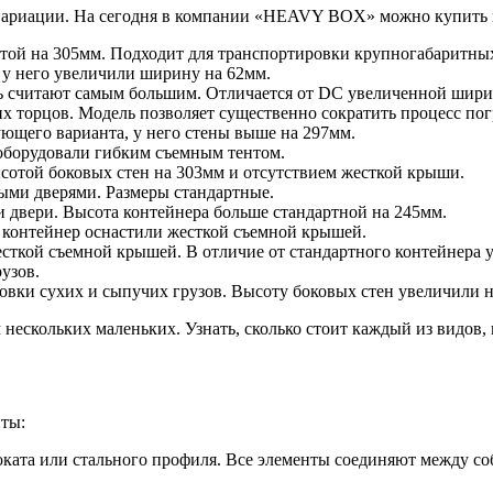
е вариации. На сегодня в компании «HEAVY BOX» можно купить
отой на 305мм. Подходит для транспортировки крупногабаритных
и у него увеличили ширину на 62мм.
ль считают самым большим. Отличается от DC увеличенной шири
х торцов. Модель позволяет существенно сократить процесс пог
ющего варианта, у него стены выше на 297мм.
оборудовали гибким съемным тентом.
сотой боковых стен на 303мм и отсутствием жесткой крыши.
ыми дверями. Размеры стандартные.
и двери. Высота контейнера больше стандартной на 245мм.
, контейнер оснастили жесткой съемной крышей.
ткой съемной крышей. В отличие от стандартного контейнера у
узов.
ровки сухих и сыпучих грузов. Высоту боковых стен увеличили 
нескольких маленьких. Узнать, сколько стоит каждый из видов, 
ты:
ата или стального профиля. Все элементы соединяют между со