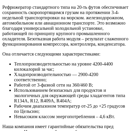
Рефрижератор стандартного типа на 20-ть футов обеспечивает
сохранность скоропортящимся грузам на протяжении 3-4-
недельной транспортировки на морском. железнодорожном,
автомобильном или авиационном транспорте. Это возможно
благодаря универсальной холодильной установке,
работающей по принципу крупного промышленного
охладителя. Безотказная работа модуля – результат слаженного
функционирования компрессора, контроллера, конденсатора.
Она отличается следующими характеристиками:
Теплопроизводительностью на уровне 4200-4400
килокалорий за час;
Хладопроизводительностью — 2900-4200
соответственно;
Работой от 3-фазной сети на 360/460 B;
Использованием безопасных для продуктов и
экологичных для окружающей среды хладагентов типа
R134A, R12, R409A, R404A;
Рабочим диапазоном температур от-25 до +25 градусов
по Цельсию;
Невысоким классом энергопотребления – 4,6 кВт.
Наша компания имеет гарантийные обязательства пред