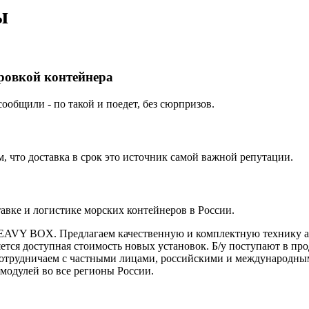
ы
ировкой контейнера
ообщили - по такой и поедет, без сюрпризов.
 что доставка в срок это источник самой важной репутации.
вке и логистике морских контейнеров в России.
HEAVY BOX. Предлагаем качественную и комплектную технику ав
тся доступная стоимость новых установок. Б/у поступают в про
. Сотрудничаем с частными лицами, российскими и международ
модулей во все регионы России.