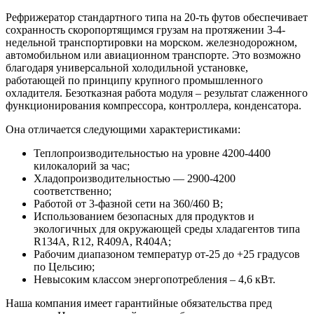
Рефрижератор стандартного типа на 20-ть футов обеспечивает
сохранность скоропортящимся грузам на протяжении 3-4-
недельной транспортировки на морском. железнодорожном,
автомобильном или авиационном транспорте. Это возможно
благодаря универсальной холодильной установке,
работающей по принципу крупного промышленного
охладителя. Безотказная работа модуля – результат слаженного
функционирования компрессора, контроллера, конденсатора.
Она отличается следующими характеристиками:
Теплопроизводительностью на уровне 4200-4400
килокалорий за час;
Хладопроизводительностью — 2900-4200
соответственно;
Работой от 3-фазной сети на 360/460 B;
Использованием безопасных для продуктов и
экологичных для окружающей среды хладагентов типа
R134A, R12, R409A, R404A;
Рабочим диапазоном температур от-25 до +25 градусов
по Цельсию;
Невысоким классом энергопотребления – 4,6 кВт.
Наша компания имеет гарантийные обязательства пред