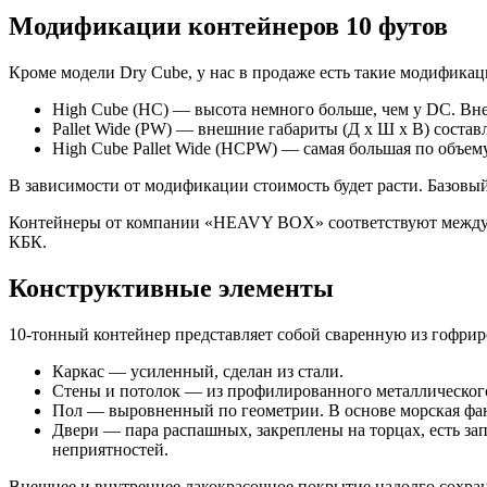
Модификации контейнеров 10 футов
Кроме модели Dry Cube, у нас в продаже есть такие модифика
High Cube (HC) — высота немного больше, чем у DC. Вн
Pallet Wide (PW) — внешние габариты (Д х Ш х В) соста
High Cube Pallet Wide (HCPW) — самая большая по объе
В зависимости от модификации стоимость будет расти. Базовы
Контейнеры от компании «HEAVY BOX» соответствуют междунар
КБК.
Конструктивные элементы
10-тонный контейнер представляет собой сваренную из гофриро
Каркас — усиленный, сделан из стали.
Стены и потолок — из профилированного металлического
Пол — выровненный по геометрии. В основе морская фан
Двери — пара распашных, закреплены на торцах, есть за
неприятностей.
Внешнее и внутреннее лакокрасочное покрытие надолго сохран