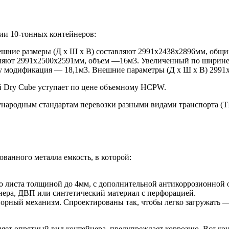
ции 10-тонных контейнеров:
ешние размеры (Д х Ш х В) составляют 2991х2438х2896мм, общи
вляют 2991х2500х2591мм, объем —16м3. Увеличенный по ширине 
му модификация — 18,1м3. Внешние параметры (Д х Ш х В) 2991
й Dry Cube уступает по цене объемному HCPW.
одным стандартам перевозки разными видами транспорта (TIR, 
ванного металла емкость, в которой:
 листа толщиной до 4мм, с дополнительной антикоррозионной о
ера, ДВП или синтетический материал с перфорацией.
порный механизм. Спроектированы так, чтобы легко загружать — 
яет опрятный вид контейнера, предупреждает коррозию. Вся ко