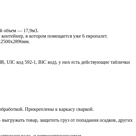
й объем — 17,9м3.
контейнер, в котором помещается уже 6 европалет.
х2500х2896мм.
UIC код 592-1, BIC код), у них есть действующие таблички
бработкой. Прикреплены к каркасу сваркой.
выгружать товар, защитить груз от попадания осадков, других
нструкция водо- и ветронепроницаемая.