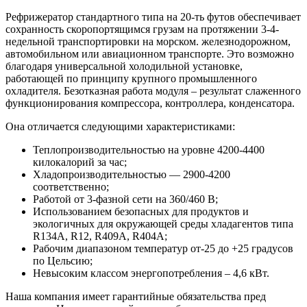
Рефрижератор стандартного типа на 20-ть футов обеспечивает
сохранность скоропортящимся грузам на протяжении 3-4-
недельной транспортировки на морском. железнодорожном,
автомобильном или авиационном транспорте. Это возможно
благодаря универсальной холодильной установке,
работающей по принципу крупного промышленного
охладителя. Безотказная работа модуля – результат слаженного
функционирования компрессора, контроллера, конденсатора.
Она отличается следующими характеристиками:
Теплопроизводительностью на уровне 4200-4400
килокалорий за час;
Хладопроизводительностью — 2900-4200
соответственно;
Работой от 3-фазной сети на 360/460 B;
Использованием безопасных для продуктов и
экологичных для окружающей среды хладагентов типа
R134A, R12, R409A, R404A;
Рабочим диапазоном температур от-25 до +25 градусов
по Цельсию;
Невысоким классом энергопотребления – 4,6 кВт.
Наша компания имеет гарантийные обязательства пред