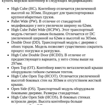
купить морской контейнер в следующих модификациях:
High Cube (HC). Контейнер отличается увеличенной
высотой на 305мм. Подходит для транспортировки
крупногабаритных грузов.
Pallet Wide (PW). В отличие от стандартной
модификации у него увеличили ширину на 62мм.
High Cube Pallet Wide (HCPW). Этот транспортный
модуль считают самым большим. Отличается от DC
увеличенной шириной на 62мм и высотой на 305мм.
Double Door (DD). Транспортный модуль с дверями с
обоих торцов. Модель позволяет существенно сократить
процесс погрузки и разгрузки.
High Cube Double Door (HCDD). В отличие от
предшествующего варианта, у него стены выше на
297мм.
Open Top (OT). Контейнер вместо металлической крыши
оборудовали гибким съемным тентом.
High Cube Open Top (HCOT). Отличается увеличенной
высотой боковых стен на 303мм и отсутствием жесткой
крыши.
Open Side (OS). Транспортный модуль оборудовали
боковыми дверями. Размеры стандартные.
High Cube Open Side (HCOS). В боковых стенках
встроили двери. Высота контейнера больше