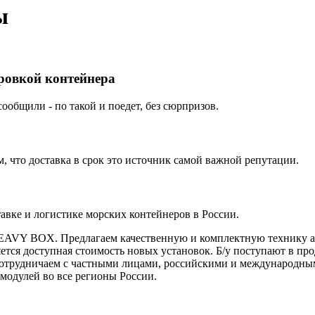
ы
ировкой контейнера
ообщили - по такой и поедет, без сюрпризов.
 что доставка в срок это источник самой важной репутации.
вке и логистике морских контейнеров в России.
HEAVY BOX. Предлагаем качественную и комплектную технику ав
тся доступная стоимость новых установок. Б/у поступают в про
. Сотрудничаем с частными лицами, российскими и международ
модулей во все регионы России.