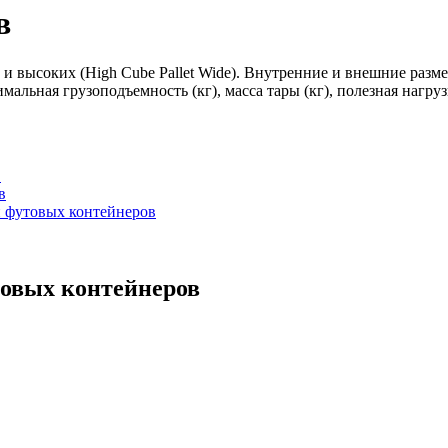
в
х и высоких (High Cube Pallet Wide). Внутренние и внешние раз
альная грузоподъемность (кг), масса тары (кг), полезная нагруз
в
в
ти футовых контейнеров
товых контейнеров